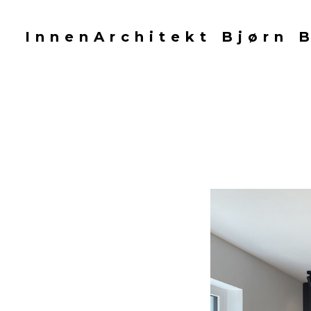
Zu
Hauptinhalten
InnenArchitekt Bjørn 
überspringen